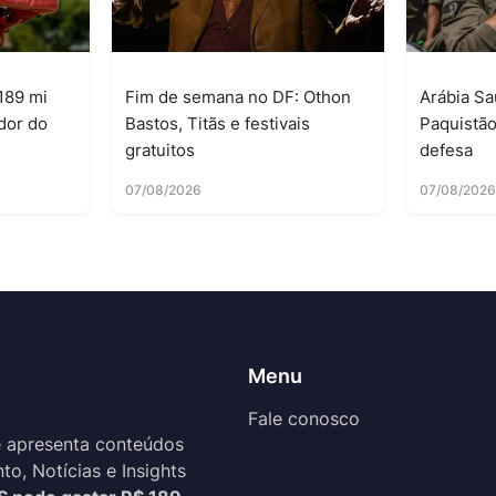
189 mi
Fim de semana no DF: Othon
Arábia Sa
dor do
Bastos, Titãs e festivais
Paquistã
gratuitos
defesa
07/08/2026
07/08/202
Menu
Fale conosco
 apresenta conteúdos
o, Notícias e Insights