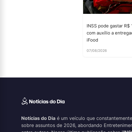
INSS pode gastar R$ 
com auxílio a entrega
iFood
07/08/2026
Notícias do Dia
é um veículo que constantemente
sobre assuntos de 2026, abordando Entreteniment