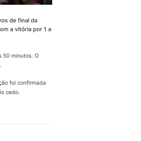
os de final da
m a vitória por 1 a
s 50 minutos. O
.
ção foi confirmada
is cedo.