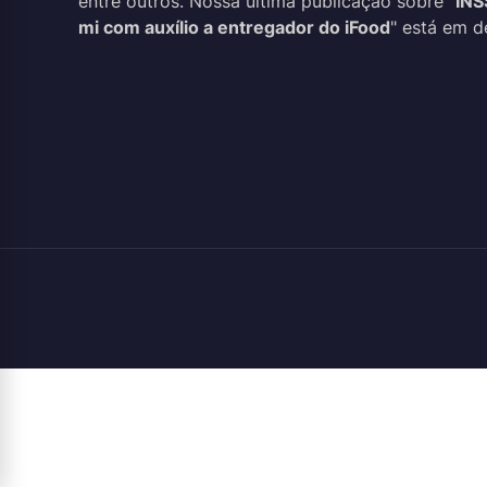
entre outros. Nossa última publicação sobre "
INS
mi com auxílio a entregador do iFood
" está em d