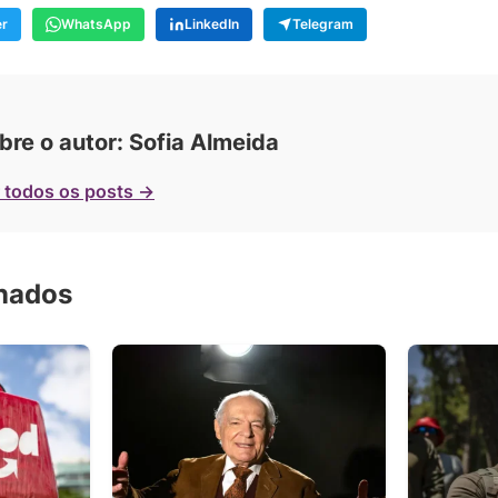
er
WhatsApp
LinkedIn
Telegram
bre o autor: Sofia Almeida
 todos os posts →
onados