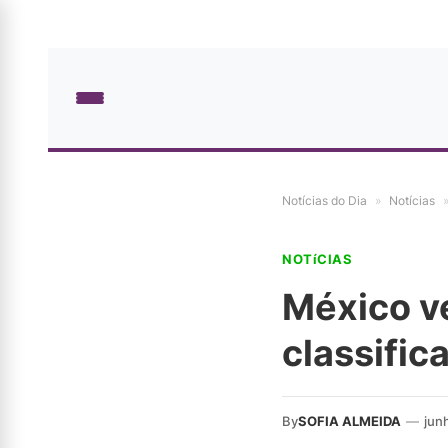
Notícias do Dia
»
Notícias
NOTíCIAS
México ve
classific
By
SOFIA ALMEIDA
—
jun