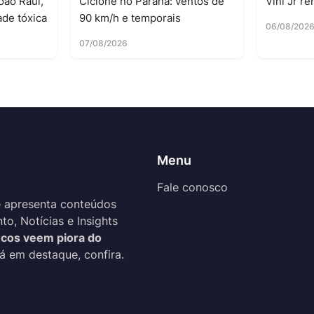
oão Raul,
Ciclone no Paraná: ventos de
Vini Jr r
ade tóxica
90 km/h e temporais
06/08/202
07/08/2026
Menu
Fale conosco
 apresenta conteúdos
o, Notícias e Insights
cos veem piora do
tá em destaque, confira.