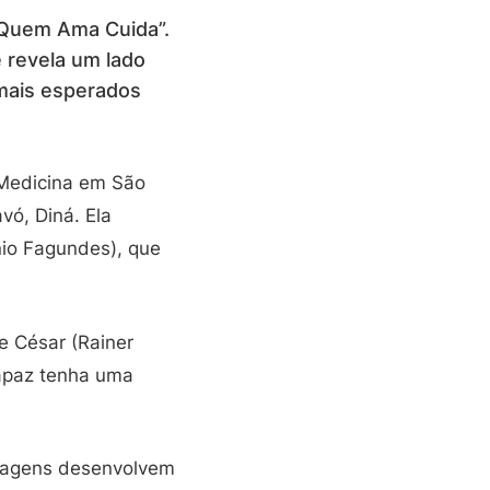
“Quem Ama Cuida”.
 revela um lado
mais esperados
 Medicina em São
vó, Diná. Ela
nio Fagundes), que
e César (Rainer
rapaz tenha uma
onagens desenvolvem