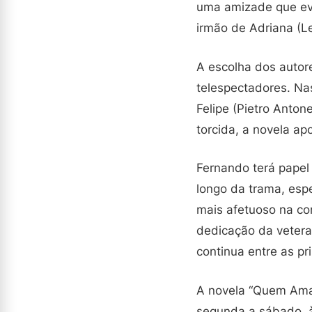
uma amizade que evo
irmão de Adriana (Let
A escolha dos autor
telespectadores. Na
Felipe (Pietro Anton
torcida, a novela a
Fernando terá papel
longo da trama, esp
mais afetuoso na con
dedicação da vetera
continua entre as pr
A novela “Quem Ama C
segunda a sábado, à