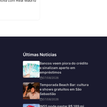
enova com Real Madrid
6
Últimas Notícias
Bancos veem piora do crédito
e sinalizam aperto em
empréstimos
07/08/2026
Temporada Beach Bar: cultura
e shows gratuitos em São
Sebastião
07/08/2026
INSS pode gastar R$ 189 mi