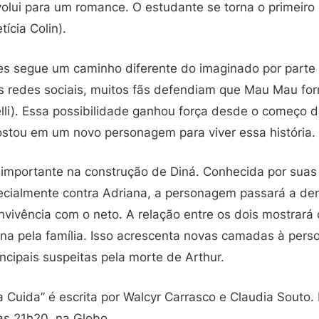
lui para um romance. O estudante se torna o primeiro
ícia Colin).
es segue um caminho diferente do imaginado por parte
s redes sociais, muitos fãs defendiam que Mau Mau f
elli). Essa possibilidade ganhou força desde o começo 
postou em um novo personagem para viver essa história.
 importante na construção de Diná. Conhecida por suas
ecialmente contra Adriana, a personagem passará a de
vivência com o neto. A relação entre os dois mostrará 
na pela família. Isso acrescenta novas camadas à per
incipais suspeitas pela morte de Arthur.
uida” é escrita por Walcyr Carrasco e Claudia Souto. E
s 21h20, na Globo.