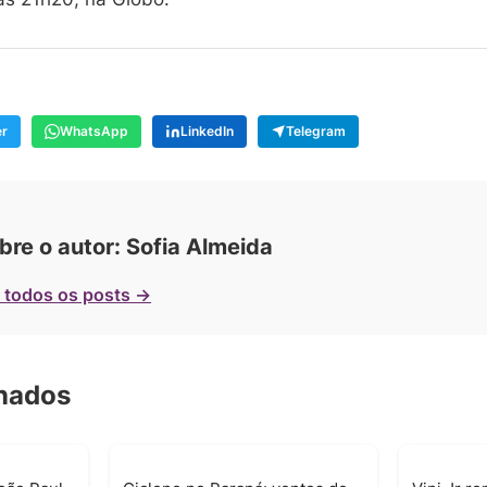
er
WhatsApp
LinkedIn
Telegram
bre o autor: Sofia Almeida
 todos os posts →
onados