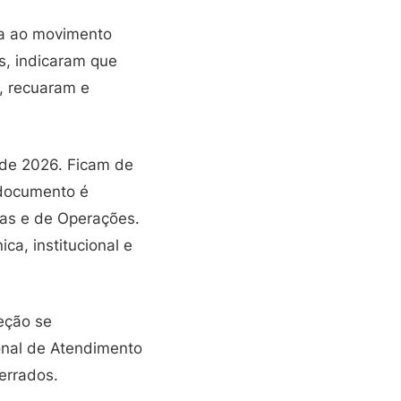
ta ao movimento
s, indicaram que
o, recuaram e
 de 2026. Ficam de
 documento é
oas e de Operações.
a, institucional e
eção se
onal de Atendimento
errados.