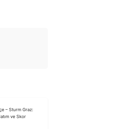
çe – Sturm Graz:
atım ve Skor
6