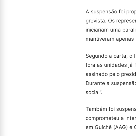
A suspensão foi pro
grevista. Os represe
iniciariam uma para
mantiveram apenas 
Segundo a carta, o 
fora as unidades j
assinado pelo presi
Durante a suspensão,
social”.
Também foi suspenso
comprometeu a inter
em Guichê (AAG) e Q