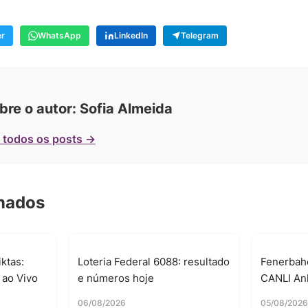
er
WhatsApp
LinkedIn
Telegram
bre o autor: Sofia Almeida
 todos os posts →
onados
ktas:
Loteria Federal 6088: resultado
Fenerbah
 ao Vivo
e números hoje
CANLI Anl
06/08/2026
05/08/202