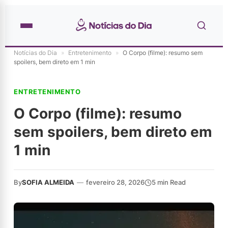
Notícias do Dia
»
Entretenimento
»
O Corpo (filme): resumo sem
spoilers, bem direto em 1 min
ENTRETENIMENTO
O Corpo (filme): resumo
sem spoilers, bem direto em
1 min
By
SOFIA ALMEIDA
—
fevereiro 28, 2026
5 min Read