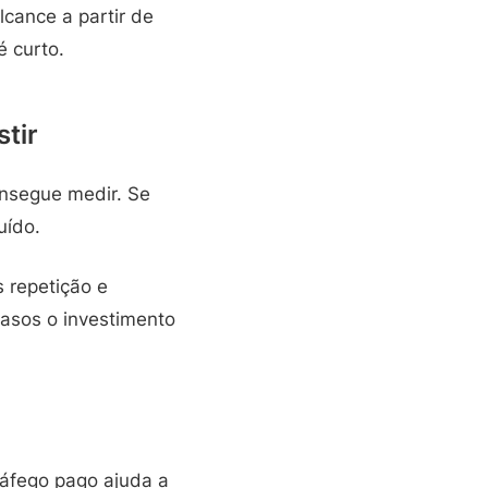
cance a partir de
é curto.
tir
onsegue medir. Se
uído.
 repetição e
casos o investimento
ráfego pago ajuda a