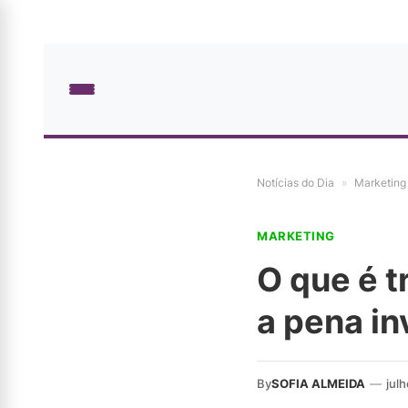
Notícias do Dia
»
Marketing
MARKETING
O que é t
a pena in
By
SOFIA ALMEIDA
—
jul