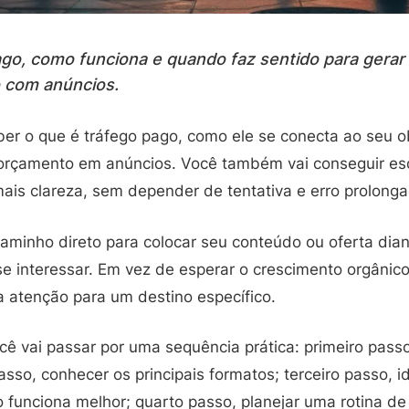
go, como funciona e quando faz sentido para gerar 
o com anúncios.
aber o que é tráfego pago, como ele se conecta ao seu 
 orçamento em anúncios. Você também vai conseguir esc
ais clareza, sem depender de tentativa e erro prolonga
aminho direto para colocar seu conteúdo ou oferta dia
se interessar. Em vez de esperar o crescimento orgânic
a atenção para um destino específico.
cê vai passar por uma sequência prática: primeiro pass
sso, conhecer os principais formatos; terceiro passo, id
 funciona melhor; quarto passo, planejar uma rotina de t