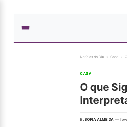
Notícias do Dia
»
Casa
»
O
CASA
O que Sig
Interpre
By
SOFIA ALMEIDA
—
fev