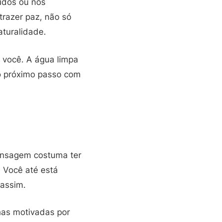
udos ou nos
razer paz, não só
aturalidade.
 você. A água limpa
o próximo passo com
ensagem costuma ter
 Você até está
 assim.
has motivadas por