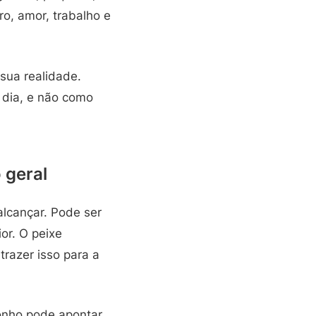
ro, amor, trabalho e
 sua realidade.
 dia, e não como
 geral
alcançar. Pode ser
or. O peixe
razer isso para a
onho pode apontar