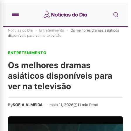
Notícias do Dia
»
Entretenimento
»
Os melhores dramas asiáticos
disponíveis para ver na televisão
ENTRETENIMENTO
Os melhores dramas
asiáticos disponíveis para
ver na televisão
By
SOFIA ALMEIDA
—
maio 11, 2026
11 min Read