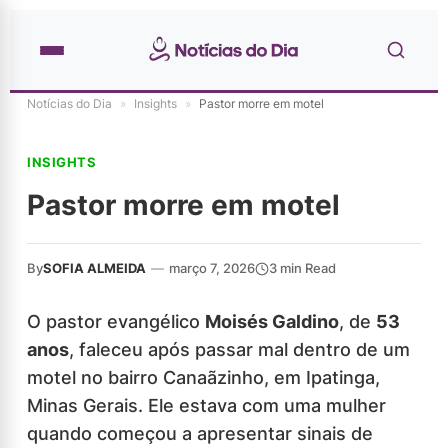
Notícias do Dia
»
Insights
»
Pastor morre em motel
INSIGHTS
Pastor morre em motel
By
SOFIA ALMEIDA
—
março 7, 2026
3 min Read
O pastor evangélico
Moisés Galdino
, de
53
anos
, faleceu após passar mal dentro de um
motel no bairro Canaãzinho, em Ipatinga,
Minas Gerais. Ele estava com uma mulher
quando começou a apresentar sinais de