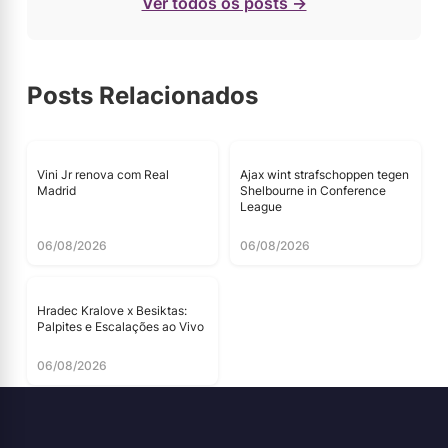
Ver todos os posts →
Posts Relacionados
Vini Jr renova com Real
Ajax wint strafschoppen tegen
Madrid
Shelbourne in Conference
League
06/08/2026
06/08/2026
Hradec Kralove x Besiktas:
Palpites e Escalações ao Vivo
06/08/2026