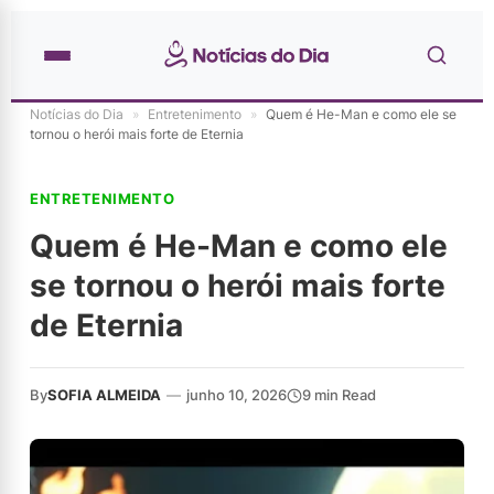
Notícias do Dia
»
Entretenimento
»
Quem é He-Man e como ele se
tornou o herói mais forte de Eternia
ENTRETENIMENTO
Quem é He-Man e como ele
se tornou o herói mais forte
de Eternia
By
SOFIA ALMEIDA
—
junho 10, 2026
9 min Read