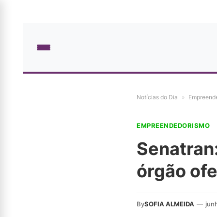
Notícias do Dia
»
Empreend
EMPREENDEDORISMO
Senatran:
órgão of
By
SOFIA ALMEIDA
—
jun