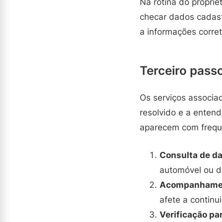
Na rotina do proprie
checar dados cadast
a informações corre
Terceiro passo
Os serviços associa
resolvido e a entende
aparecem com frequê
Consulta de da
automóvel ou d
Acompanhamen
afete a continu
Verificação pa