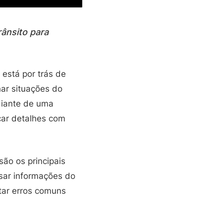
rânsito para
 está por trás de
har situações do
 diante de uma
car detalhes com
são os principais
usar informações do
tar erros comuns