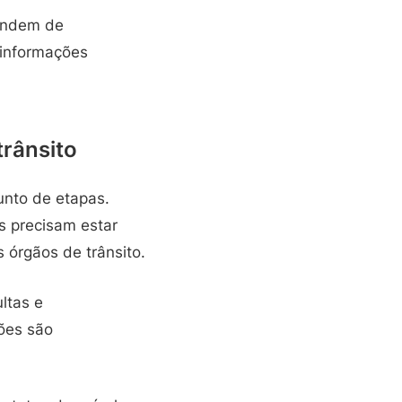
endem de
 informações
rânsito
unto de etapas.
s precisam estar
 órgãos de trânsito.
ltas e
ões são