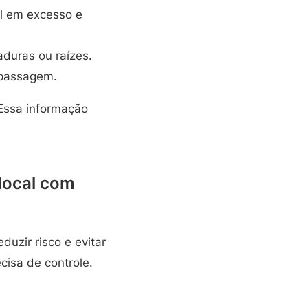
el em excesso e
duras ou raízes.
 passagem.
Essa informação
 local com
duzir risco e evitar
cisa de controle.