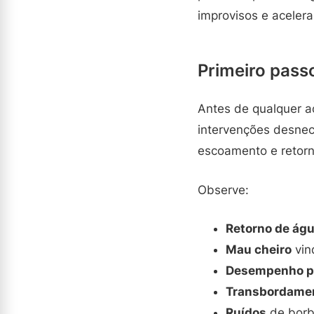
improvisos e acelera
Primeiro passo
Antes de qualquer aç
intervenções desnec
escoamento e retorn
Observe:
Retorno de ág
Mau cheiro
vin
Desempenho p
Transbordame
Ruídos
de borb