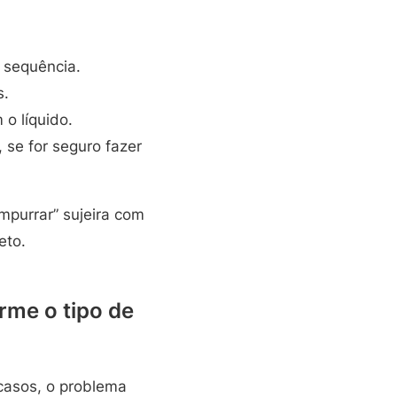
 sequência.
s.
 o líquido.
 se for seguro fazer
mpurrar” sujeira com
eto.
rme o tipo de
casos, o problema