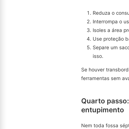
Reduza o consu
Interrompa o u
Isoles a área p
Use proteção bá
Separe um saco 
isso.
Se houver transborda
ferramentas sem aval
Quarto passo:
entupimento
Nem toda fossa sépt