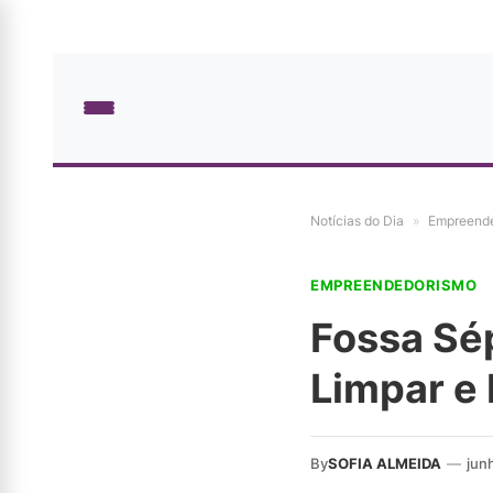
Notícias do Dia
»
Empreend
EMPREENDEDORISMO
Fossa Sé
Limpar e
By
SOFIA ALMEIDA
—
jun