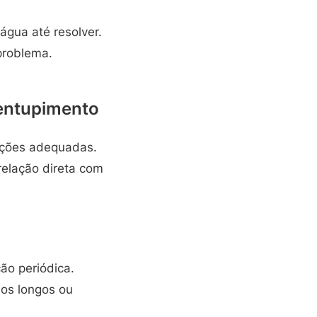
água até resolver.
problema.
 entupimento
ições adequadas.
relação direta com
ão periódica.
os longos ou