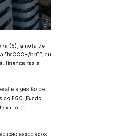
ira (5), a nota de
ara “brCCC+/brC”, ou
, financeiras e
eral e a gestão de
ões do FGC (Fundo
 deixado por
execução associados