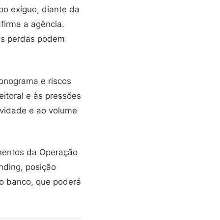
po exíguo, diante da
afirma a agência.
 as perdas podem
ronograma e riscos
eitoral e às pressões
ividade e ao volume
amentos da Operação
nding, posição
do banco, que poderá