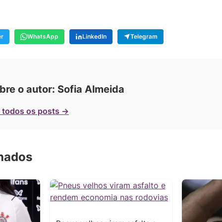
er
WhatsApp
LinkedIn
Telegram
bre o autor: Sofia Almeida
 todos os posts →
onados