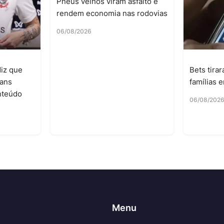
Pneus velhos viram asfalto e
rendem economia nas rodovias
06/08/2026
diz que
Bets tira
ians
famílias 
onteúdo
06/08/202
Menu