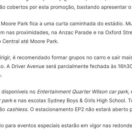
ão cobertos por esta promoção, bastando apresentar o 
Moore Park fica a uma curta caminhada do estádio. Mui
m nas proximidades, na Anzac Parade e na Oxford Str
 Central até Moore Park.
rigir, é recomendado formar grupos no carro e sair mais
nso. A Driver Avenue será parcialmente fechada às 16h3
.
 disponíveis no
Entertainment Quarter Wilson car park
,
r park
e nas escolas Sydney Boys & Girls High School. 
são
cashless
. O estacionamento EP2 não estará aberto p
do para eventos especiais estarão em vigor nas redond