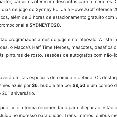
arter, parceiros oferecem descontos para torcedores.
 dias de jogo do Sydney FC. Já o Howe2Golf oferece 
acos, além de 3 horas de estacionamento gratuito com 
promocional é
SYDNEYFC20
.
tão programadas antes do jogo e no intervalo. A lista inc
ões, o Macca’s Half Time Heroes, mascotes, desafios 
s, pinturas de rosto, sessões de autógrafos com não-
haverá ofertas especiais de comida e bebida. Os desta
ushies azuis por
$6
, bubble tea por
$9,50
e um combo de
20º aniversário.
 público é a forma recomendada para chegar ao estádio
luído no ingresso para o jogo. Trens, metrôs, ônibus me