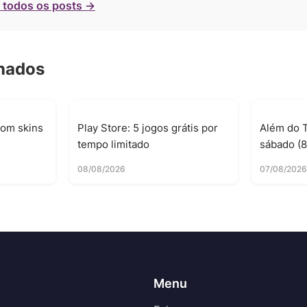
 todos os posts →
onados
com skins
Play Store: 5 jogos grátis por
Além do T
tempo limitado
sábado (8
08/08/2026
07/08/202
Menu