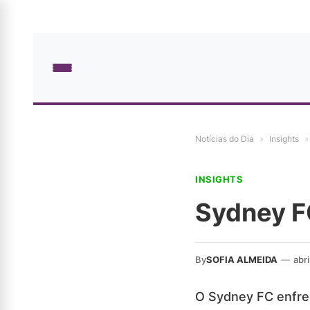
Notícias do Dia
»
Insights
»
INSIGHTS
Sydney F
By
SOFIA ALMEIDA
—
abri
O Sydney FC enfren