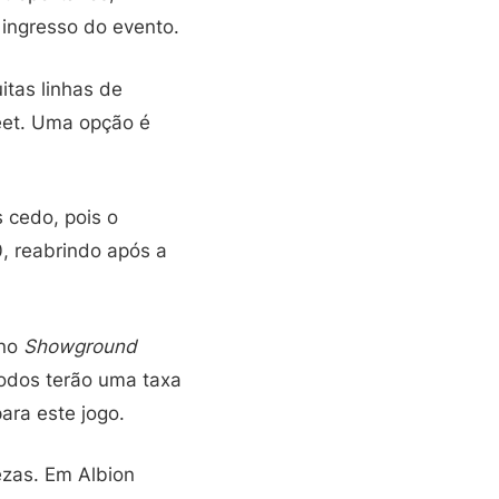
ingresso do evento.
tas linhas de
eet. Uma opção é
 cedo, pois o
0, reabrindo após a
 no
Showground
Todos terão uma taxa
ara este jogo.
ezas. Em Albion