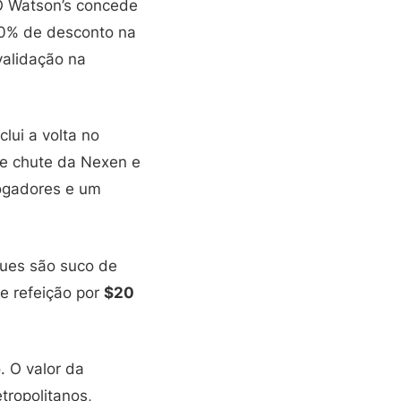
 O Watson’s concede
20% de desconto na
validação na
lui a volta no
de chute da Nexen e
jogadores e um
ques são suco de
 refeição por
$20
. O valor da
tropolitanos,