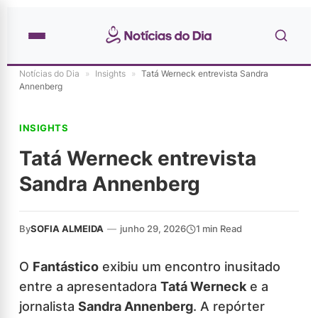
Notícias do Dia
»
Insights
»
Tatá Werneck entrevista Sandra
Annenberg
INSIGHTS
Tatá Werneck entrevista
Sandra Annenberg
By
SOFIA ALMEIDA
—
junho 29, 2026
1 min Read
O
Fantástico
exibiu um encontro inusitado
entre a apresentadora
Tatá Werneck
e a
jornalista
Sandra Annenberg
. A repórter