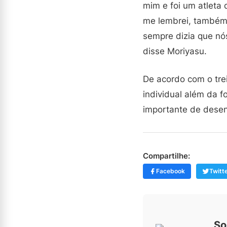
mim e foi um atleta
me lembrei, também f
sempre dizia que nó
disse Moriyasu.
De acordo com o tre
individual além da f
importante de desenv
Compartilhe:
Facebook
Twitt
So