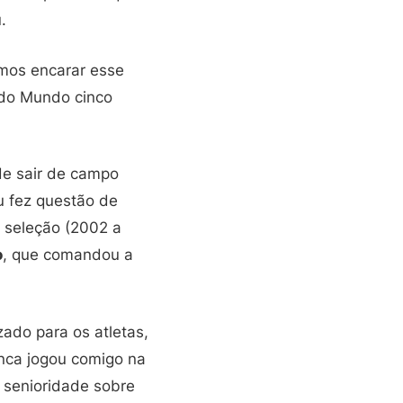
.
emos encarar esse
 do Mundo cinco
de sair de campo
su fez questão de
 seleção (2002 a
o
, que comandou a
ado para os atletas,
unca jogou comigo na
a senioridade sobre