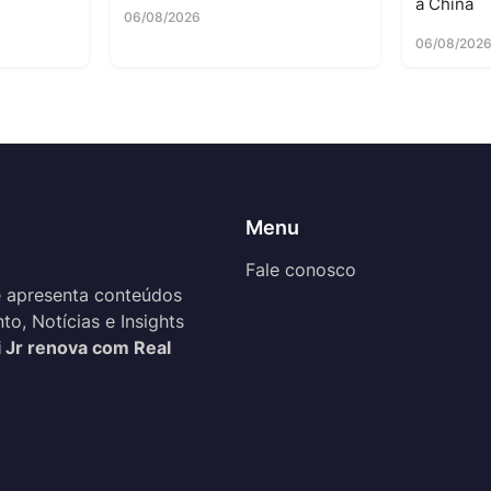
a China
06/08/2026
06/08/202
Menu
Fale conosco
 apresenta conteúdos
o, Notícias e Insights
i Jr renova com Real