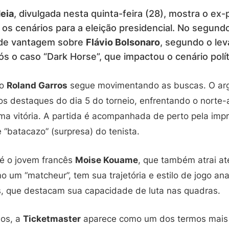
eia
, divulgada nesta quinta-feira (28), mostra o ex
os cenários para a eleição presidencial. No segundo
 de vantagem sobre
Flávio Bolsonaro
, segundo o le
ós o caso “Dark Horse”, que impactou o cenário polít
 o
Roland Garros
segue movimentando as buscas. O ar
s destaques do dia 5 do torneio, enfrentando o norte
 vitória. A partida é acompanhada de perto pela impr
“batacazo” (surpresa) do tenista.
é o jovem francês
Moise Kouame
, que também atrai at
mo um “matcheur”, tem sua trajetória e estilo de jogo ana
s, que destacam sua capacidade de luta nas quadras.
sos, a
Ticketmaster
aparece como um dos termos mais