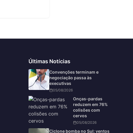
6
Últimas Notícias
Convenções terminam e
negociação passa às
executivas
05/08/2026
Onças-pardas
reduzem em 76%
colisões com
cervos
05/08/2026
Ciclone bomba no Sul: ventos