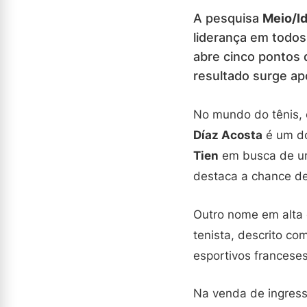
A pesquisa
Meio/Id
liderança em todos 
abre cinco pontos
resultado surge ap
No mundo do tênis,
Díaz Acosta
é um do
Tien
em busca de uma
destaca a chance de 
Outro nome em alta 
tenista, descrito co
esportivos francese
Na venda de ingres