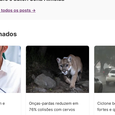
 todos os posts →
onados
m e
Onças-pardas reduzem em
Ciclone b
76% colisões com cervos
fortes e 