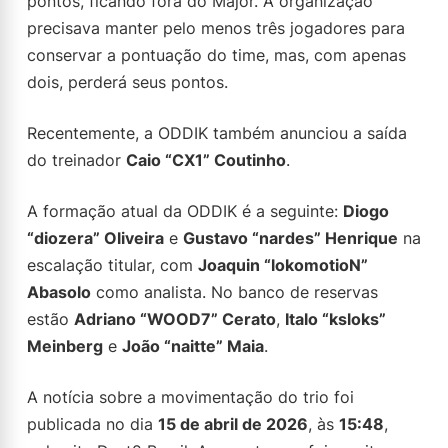
pontos, ficando fora do Major. A organização
precisava manter pelo menos três jogadores para
conservar a pontuação do time, mas, com apenas
dois, perderá seus pontos.
Recentemente, a ODDIK também anunciou a saída
do treinador
Caio “CX1” Coutinho
.
A formação atual da ODDIK é a seguinte:
Diogo
“diozera” Oliveira
e
Gustavo “nardes” Henrique
na
escalação titular, com
Joaquin “lokomotioN”
Abasolo
como analista. No banco de reservas
estão
Adriano “WOOD7” Cerato
,
Italo “ksloks”
Meinberg
e
João “naitte” Maia
.
A notícia sobre a movimentação do trio foi
publicada no dia
15 de abril de 2026
, às
15:48
,