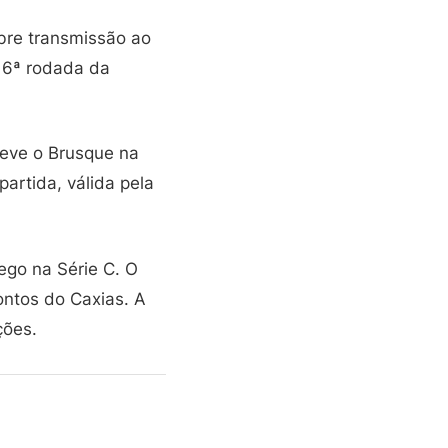
bre transmissão ao
a 6ª rodada da
teve o Brusque na
partida, válida pela
ego na Série C. O
ontos do Caxias. A
ções.