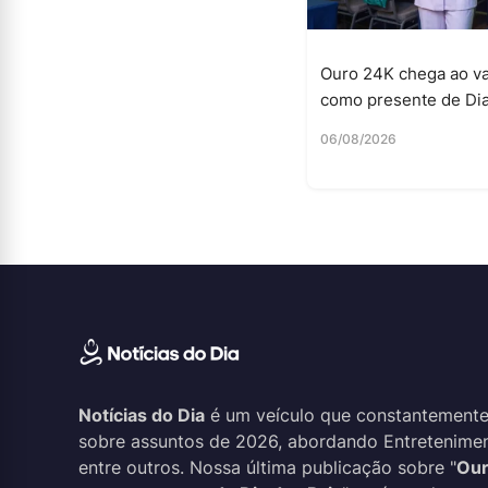
Ouro 24K chega ao va
como presente de Dia
06/08/2026
Notícias do Dia
é um veículo que constantemente
sobre assuntos de 2026, abordando Entreteniment
entre outros. Nossa última publicação sobre "
Our