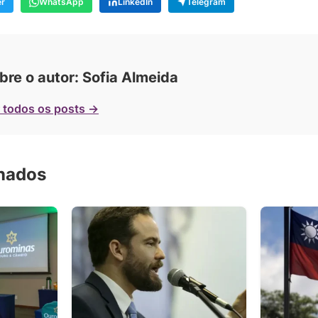
er
WhatsApp
LinkedIn
Telegram
bre o autor: Sofia Almeida
 todos os posts →
onados