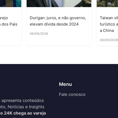
rejo
Durigan: juros, e não governo,
Taiwan vi
 dos Pais
elevam dívida desde 2024
turístico
a China
06/08/2026
06/08/202
Menu
Fale conosco
 apresenta conteúdos
o, Notícias e Insights
o 24K chega ao varejo