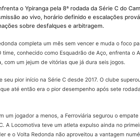
frenta o Ypiranga pela 8ª rodada da Série C do Cam
nsmissão ao vivo, horário definido e escalações prov
mações sobre desfalques e arbitragem.
edonda completa um mês sem vencer e muda o foco par
 time, conhecido como Esquadrão de Aço, enfrenta o A
a, com um jejum de vitórias que já dura seis jogos.
e seu pior início na Série C desde 2017. O clube super
que até então era o pior desempenho após sete rodad
om um jogador a menos, a Ferroviária segurou o empate 
C. A Locomotiva teve um atleta expulso ainda no prime
er e o Volta Redonda não aproveitou a vantagem numér