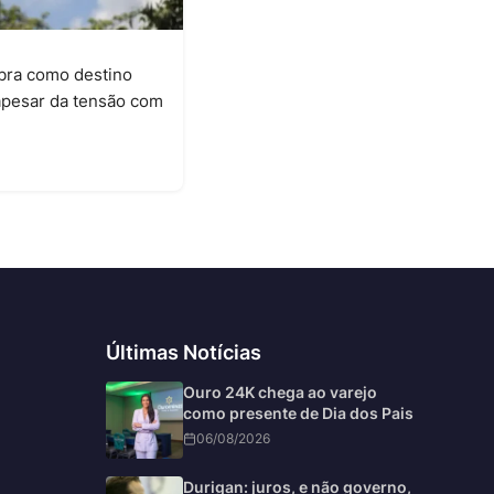
bra como destino
 apesar da tensão com
6
Últimas Notícias
Ouro 24K chega ao varejo
como presente de Dia dos Pais
06/08/2026
Durigan: juros, e não governo,