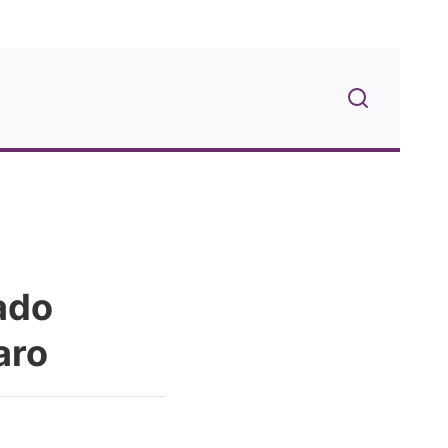
ado
aro