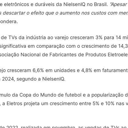
e eletrônicos e duráveis da NielsenIQ no Brasil.
“Apesar
descartar o efeito que o aumento nos custos com mem
pondera.
de TVs da indústria ao varejo cresceram 3% para 14 m
ignificativa em comparação com o crescimento de 14,3
ciação Nacional de Fabricantes de Produtos Eletroeletr
ejo cresceram 6,6% em unidades e 4,8% em faturament
2024, segundo a NielsenIQ.
mulo da Copa do Mundo de futebol e a popularização d
, a Eletros projeta um crescimento entre 5% e 10% nas
e 2022, realizada em novembro, as vendas de TVs ao 