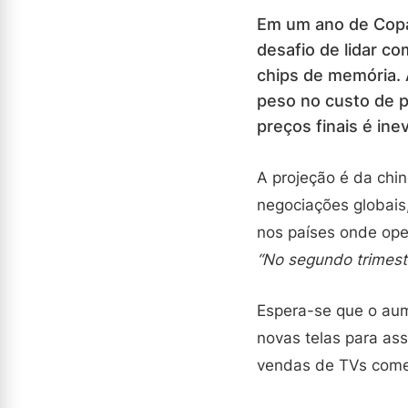
Em um ano de Copa
desafio de lidar c
chips de memória. 
peso no custo de 
preços finais é ine
A projeção é da chi
negociações globais
nos países onde ope
“No segundo trimest
Espera-se que o aum
novas telas para as
vendas de TVs começ