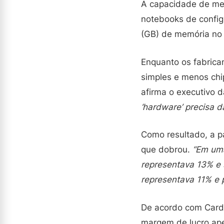
A capacidade de me
notebooks de config
(GB) de memória no 
Enquanto os fabric
simples e menos ch
afirma o executivo
‘hardware’ precisa d
Como resultado, a p
que dobrou.
“Em uma
representava 13% e 
representava 11% e 
De acordo com Cardo
margem de lucro ape