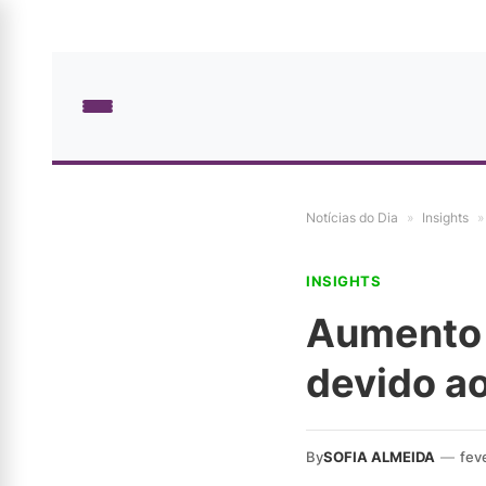
Notícias do Dia
»
Insights
»
INSIGHTS
Aumento 
devido a
By
SOFIA ALMEIDA
—
fev