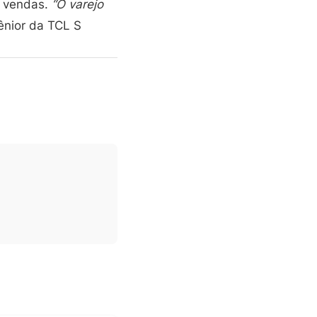
s vendas.
“O varejo
ênior da TCL S