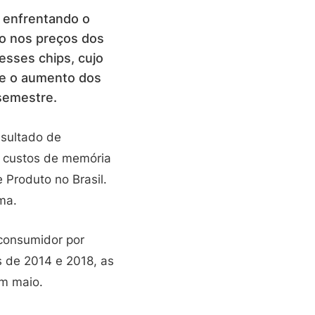
 enfrentando o
to nos preços dos
esses chips, cujo
ue o aumento dos
 semestre.
esultado de
s custos de memória
 Produto no Brasil.
rma.
consumidor por
s de 2014 e 2018, as
em maio.