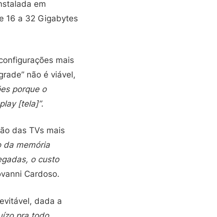
nstalada em
e 16 a 32 Gigabytes
configurações mais
ade” não é viável,
ões porque o
lay [tela]”
.
ção das TVs mais
o da memória
egadas, o custo
ovanni Cardoso.
evitável, dada a
uízo pra todo