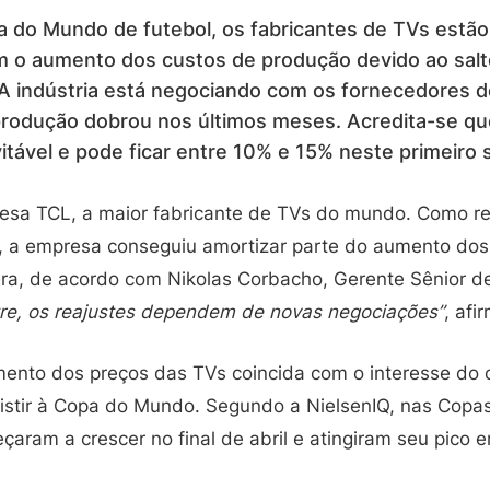
 do Mundo de futebol, os fabricantes de TVs estão
om o aumento dos custos de produção devido ao sal
A indústria está negociando com os fornecedores d
produção dobrou nos últimos meses. Acredita-se q
vitável e pode ficar entre 10% e 15% neste primeiro
nesa TCL, a maior fabricante de TVs do mundo. Como r
, a empresa conseguiu amortizar parte do aumento do
ra, de acordo com Nikolas Corbacho, Gerente Sênior de
re, os reajustes dependem de novas negociações”
, afi
ento dos preços das TVs coincida com o interesse do 
sistir à Copa do Mundo. Segundo a NielsenIQ, nas Copa
aram a crescer no final de abril e atingiram seu pico 