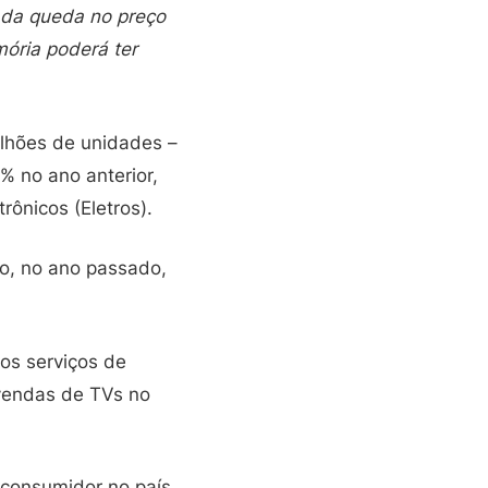
 da queda no preço
ória poderá ter
ilhões de unidades –
% no ano anterior,
ônicos (Eletros).
o, no ano passado,
os serviços de
 vendas de TVs no
consumidor no país