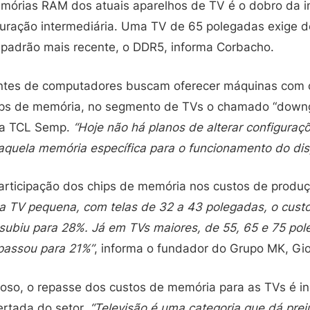
mórias RAM dos atuais aparelhos de TV é o dobro da i
uração intermediária. Uma TV de 65 polegadas exige d
padrão mais recente, o DDR5, informa Corbacho.
antes de computadores buscam oferecer máquinas com 
ips de memória, no segmento de TVs o chamado “downgr
 da TCL Semp.
“Hoje não há planos de alterar configuraç
aquela memória específica para o funcionamento do disp
articipação dos chips de memória nos custos de produ
 TV pequena, com telas de 32 a 43 polegadas, o cust
subiu para 28%. Já em TVs maiores, de 55, 65 e 75 pol
passou para 21%”
, informa o fundador do Grupo MK, Gi
so, o repasse dos custos de memória para as TVs é in
rtada do setor.
“Televisão é uma categoria que dá prej