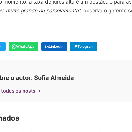
o momento, a taxa de juros alta é um obstáculo para a
a muito grande no parcelamento”
, observa o gerente s
er
WhatsApp
LinkedIn
Telegram
bre o autor: Sofia Almeida
 todos os posts →
onados