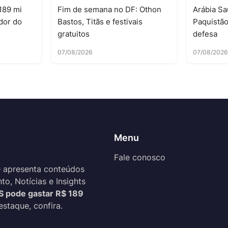
189 mi
Fim de semana no DF: Othon
Arábia Sa
dor do
Bastos, Titãs e festivais
Paquistã
gratuitos
defesa
07/08/2026
07/08/202
Menu
Fale conosco
 apresenta conteúdos
o, Notícias e Insights
S pode gastar R$ 189
estaque, confira.