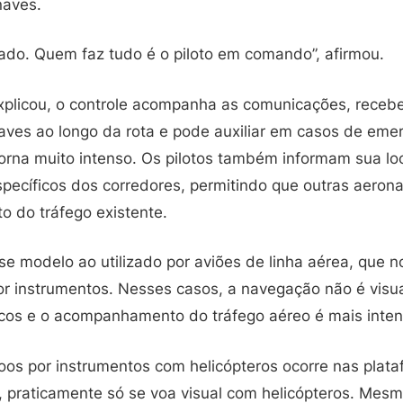
naves.
lado. Quem faz tudo é o piloto em comando”, afirmou.
xplicou, o controle acompanha as comunicações, receb
aves ao longo da rota e pode auxiliar em casos de eme
torna muito intenso. Os pilotos também informam sua lo
pecíficos dos corredores, permitindo que outras aerona
 do tráfego existente.
e modelo ao utilizado por aviões de linha aérea, que
r instrumentos. Nesses casos, a navegação não é visual
icos e o acompanhamento do tráfego aéreo é mais inten
oos por instrumentos com helicópteros ocorre nas plata
, praticamente só se voa visual com helicópteros. Mes