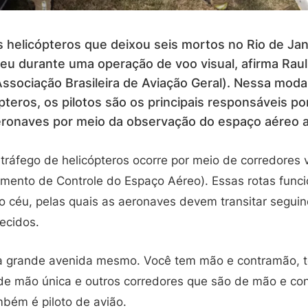
is helicópteros que deixou seis mortos no Rio de Ja
eu durante uma operação de voo visual, afirma Raul 
ssociação Brasileira de Aviação Geral). Nessa modal
teros, os pilotos são os principais responsáveis po
eronaves por meio da observação do espaço aéreo a
ráfego de helicópteros ocorre por meio de corredores v
mento de Controle do Espaço Aéreo). Essas rotas fun
no céu, pelas quais as aeronaves devem transitar seguin
ecidos.
a grande avenida mesmo. Você tem mão e contramão, 
de mão única e outros corredores que são de mão e con
mbém é piloto de avião.