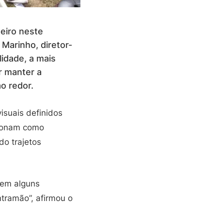
neiro neste
Marinho, diretor-
idade, a mais
r manter a
o redor.
isuais definidos
cionam como
do trajetos
tem alguns
tramão”, afirmou o