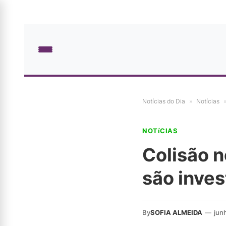
Notícias do Dia
»
Notícias
NOTíCIAS
Colisão n
são inve
By
SOFIA ALMEIDA
—
jun