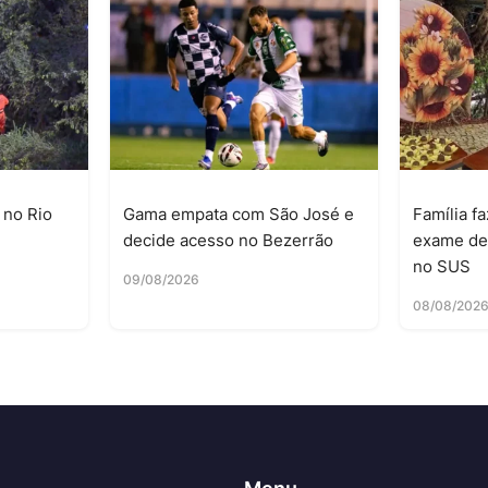
 no Rio
Gama empata com São José e
Família f
decide acesso no Bezerrão
exame de
no SUS
09/08/2026
08/08/202