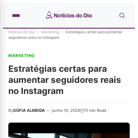
Notícias do Dia
»
Marketing
»
Estratégias certas para aumentar
seguidores reais no Instagram
MARKETING
Estratégias certas para
aumentar seguidores reais
no Instagram
By
SOFIA ALMEIDA
—
junho 10, 2026
11 min Read