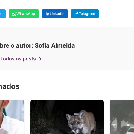
er
WhatsApp
LinkedIn
Telegram
bre o autor: Sofia Almeida
 todos os posts →
onados