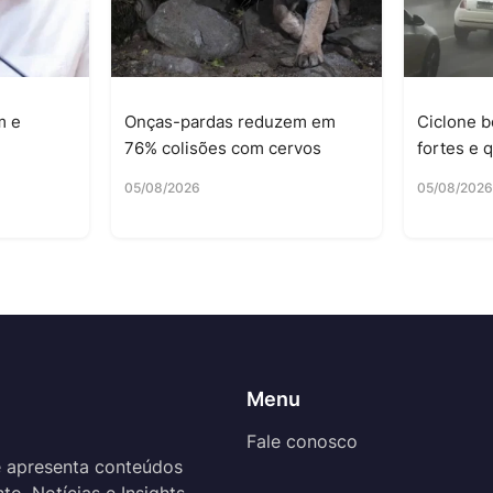
m e
Onças-pardas reduzem em
Ciclone b
76% colisões com cervos
fortes e 
05/08/2026
05/08/202
Menu
Fale conosco
 apresenta conteúdos