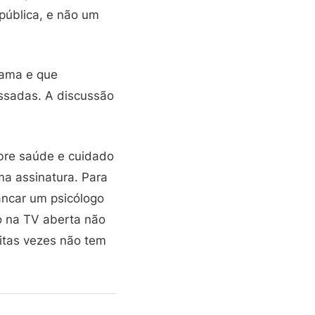
 pública, e não um
rama e que
ssadas. A discussão
bre saúde e cuidado
a assinatura. Para
ancar um psicólogo
o na TV aberta não
itas vezes não tem