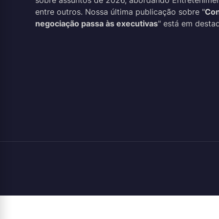
sobre assuntos de 2026, abordando Entreteniment
entre outros. Nossa última publicação sobre "
Con
negociação passa às executivas
" está em destaq