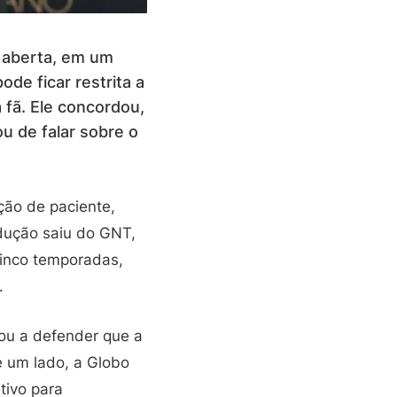
 aberta, em um
de ficar restrita a
 fã. Ele concordou,
u de falar sobre o
ção de paciente,
odução saiu do GNT,
cinco temporadas,
.
tou a defender que a
e um lado, a Globo
tivo para