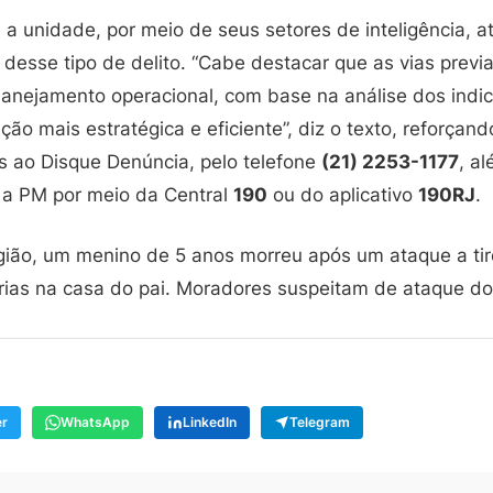
 a unidade, por meio de seus setores de inteligência, a
s desse tipo de delito. “Cabe destacar que as vias pre
lanejamento operacional, com base na análise dos indic
ão mais estratégica e eficiente”, diz o texto, reforçan
s ao Disque Denúncia, pelo telefone
(21) 2253-1177
, a
 a PM por meio da Central
190
ou do aplicativo
190RJ
.
gião, um menino de 5 anos morreu após um ataque a tir
érias na casa do pai. Moradores suspeitam de ataque do
er
WhatsApp
LinkedIn
Telegram