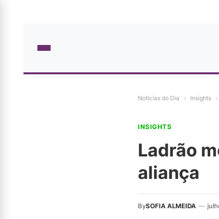
Notícias do Dia
»
Insights
»
INSIGHTS
Ladrão mo
aliança
By
SOFIA ALMEIDA
—
julh