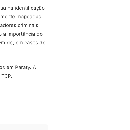
tua na identificação
viamente mapeadas
adores criminais,
do a importância do
lém de, em casos de
os em Paraty. A
 TCP.