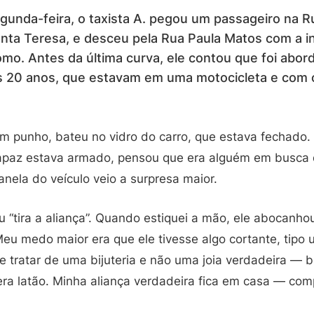
unda-feira, o taxista A. pegou um passageiro na R
nta Teresa, e desceu pela Rua Paula Matos com a in
o. Antes da última curva, ele contou que foi abor
s 20 anos, que estavam em uma motocicleta e com 
m punho, bateu no vidro do carro, que estava fechado. 
rapaz estava armado, pensou que era alguém em busca
anela do veículo veio a surpresa maior.
ou “tira a aliança”. Quando estiquei a mão, ele abocan
eu medo maior era que ele tivesse algo cortante, tipo 
 se tratar de uma bijuteria e não uma joia verdadeira — 
era latão. Minha aliança verdadeira fica em casa — com