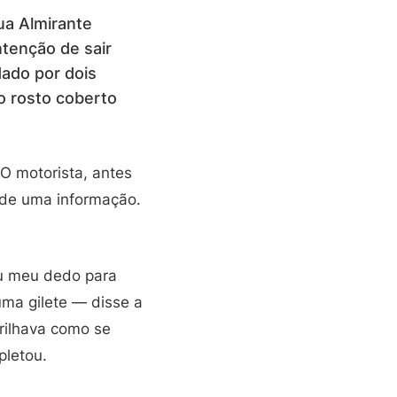
ua Almirante
tenção de sair
dado por dois
o rosto coberto
O motorista, antes
 de uma informação.
hou meu dedo para
uma gilete — disse a
brilhava como se
pletou.