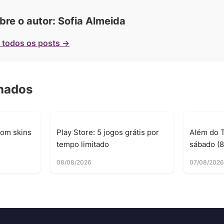
bre o autor: Sofia Almeida
 todos os posts →
onados
com skins
Play Store: 5 jogos grátis por
Além do T
tempo limitado
sábado (8
08/08/2026
07/08/202