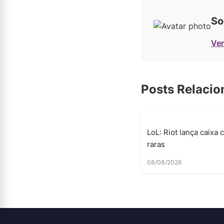
So
Ver
Posts Relaci
LoL: Riot lança caixa 
raras
08/08/2026