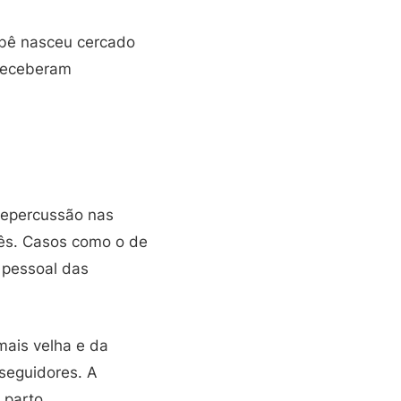
ebê nasceu cercado
 receberam
 repercussão nas
ês. Casos como o de
 pessoal das
mais velha e da
 seguidores. A
 parto.