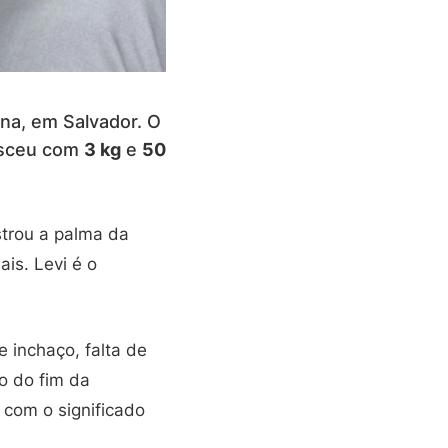
ana, em Salvador. O
nasceu com
3 kg
e
50
strou a palma da
ais. Levi é o
e inchaço, falta de
o do fim da
 com o significado