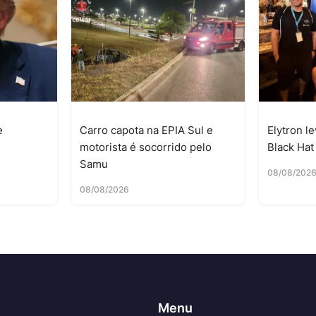
e
Carro capota na EPIA Sul e
Elytron l
motorista é socorrido pelo
Black Ha
Samu
08/08/202
08/08/2026
Menu