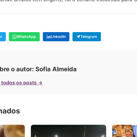
er
WhatsApp
LinkedIn
Telegram
bre o autor: Sofia Almeida
 todos os posts →
onados