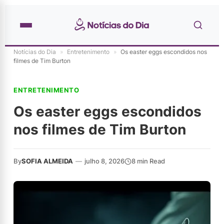
Notícias do Dia
»
Entretenimento
»
Os easter eggs escondidos nos
filmes de Tim Burton
ENTRETENIMENTO
Os easter eggs escondidos
nos filmes de Tim Burton
By
SOFIA ALMEIDA
—
julho 8, 2026
8 min Read