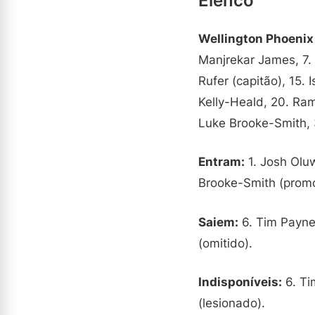
Elenco
Wellington Phoenix
Manjrekar James, 7. I
Rufer (capitão), 15.
Kelly-Heald, 20. Ram
Luke Brooke-Smith, 
Entram:
1. Josh Oluw
Brooke-Smith (promo
Saiem:
6. Tim Payne 
(omitido).
Indisponíveis:
6. Ti
(lesionado).