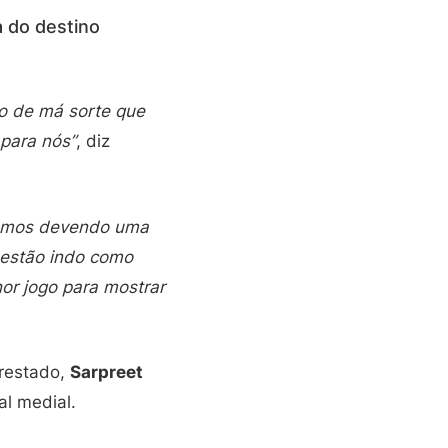
a do destino
o de má sorte que
para nós”
, diz
amos devendo uma
 estão indo como
or jogo para mostrar
prestado,
Sarpreet
al medial.