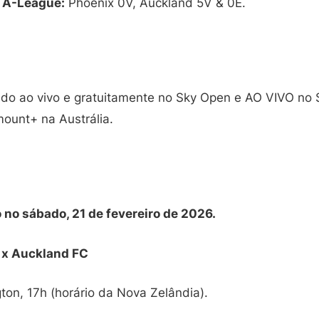
a A-League:
Phoenix 0V, Auckland 5V & 0E.
tido ao vivo e gratuitamente no Sky Open e AO VIVO no 
mount+ na Austrália.
o no sábado, 21 de fevereiro de 2026.
 x Auckland FC
ton, 17h (horário da Nova Zelândia).