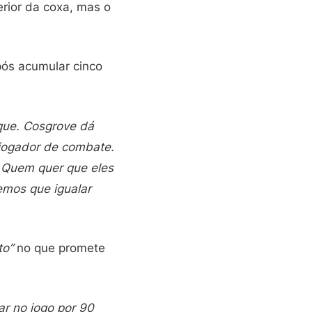
rior da coxa, mas o
pós acumular cinco
que. Cosgrove dá
jogador de combate.
. Quem quer que eles
temos que igualar
to”
no que promete
ar no jogo por 90