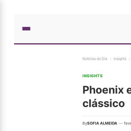
Notícias do Dia
»
Insights
»
INSIGHTS
Phoenix 
clássico
By
SOFIA ALMEIDA
—
fev