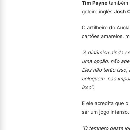
Tim Payne
também e
goleiro inglês
Josh 
O artilheiro do Auck
cartões amarelos, ma
“A dinâmica ainda s
uma opção, não ape
Eles não terão isso
coloquem, não import
isso”
.
E ele acredita que 
ser um jogo intenso.
“O tempero deste jo