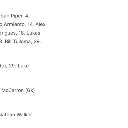
ban Piper, 4.
lo Armiento, 14. Alex
drigues, 18. Lukas
 Bill Tuiloma, 29.
do), 29. Luke
n McCarron (Gk)
 Nathan Walker