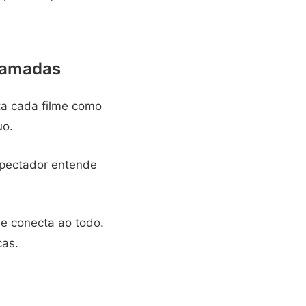
 camadas
ata cada filme como
uo.
spectador entende
se conecta ao todo.
cas.