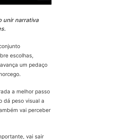
 unir narrativa
s.
conjunto
obre escolhas,
e avança um pedaço
morcego.
erada a melhor passo
o dá peso visual a
Também vai perceber
mportante, vai sair