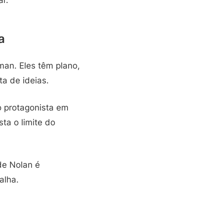
a
man. Eles têm plano,
ta de ideias.
o protagonista em
ta o limite do
de Nolan é
alha.