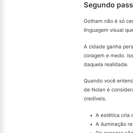
Segundo pass
Gotham não é só cen
linguagem visual qu
A cidade ganha pers
coragem e medo. Iss
daquela realidade.
Quando você entend
de Nolan é considera
credíveis.
A estética cria
A iluminação r
Os espaços são 