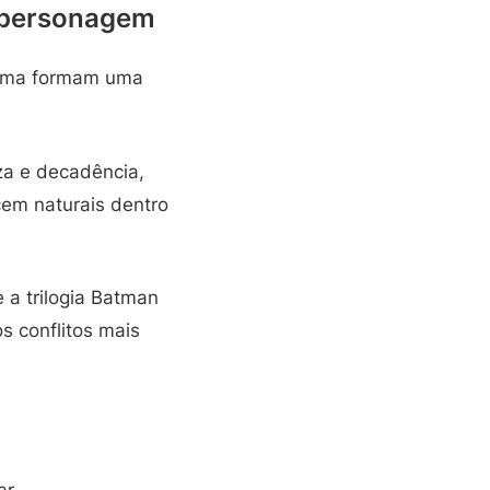
 personagem
clima formam uma
za e decadência,
cem naturais dentro
a trilogia Batman
s conflitos mais
ar.