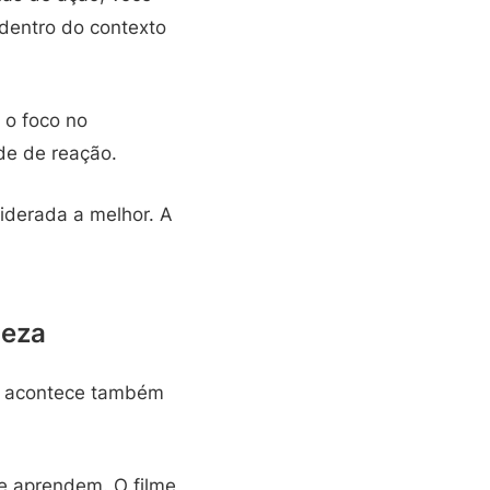
 dentro do contexto
o foco no
de de reação.
iderada a melhor. A
ieza
Ele acontece também
 e aprendem. O filme