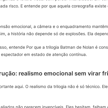
ada risco. E entende por que aquela coreografia existe
nsão emocional, a câmera e o enquadramento mantêm 
m, a história não depende só de explosões. Ela depen
so, entende Por que a trilogia Batman de Nolan é cons
espectador em estado de atenção contínua.
rução: realismo emocional sem virar fr
rtante aqui. O realismo da trilogia não é só técnico. 
aliados não parecem invencíveis. Eles hesitam, falham