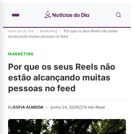
Notícias do Dia
»
Marketing
»
Por que os seus Reels não estão
alcançando muitas pessoas no feed
MARKETING
Por que os seus Reels não
estão alcançando muitas
pessoas no feed
By
SOFIA ALMEIDA
—
junho 24, 2026
10 min Read