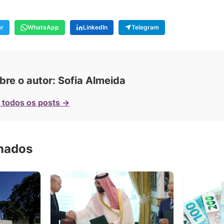
er
WhatsApp
LinkedIn
Telegram
bre o autor: Sofia Almeida
 todos os posts →
onados