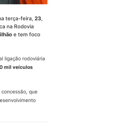
ma terça-feira,
23
,
ica na Rodovia
ilhão
e tem foco
al ligação rodoviária
0 mil veículos
a concessão, que
esenvolvimento