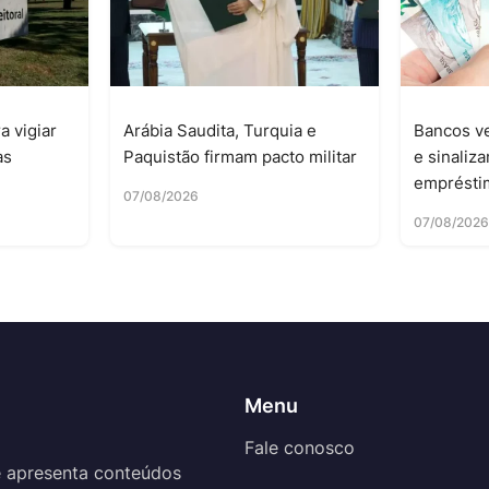
a vigiar
Arábia Saudita, Turquia e
Bancos ve
as
Paquistão firmam pacto militar
e sinaliz
emprésti
07/08/2026
07/08/202
Menu
Fale conosco
 apresenta conteúdos