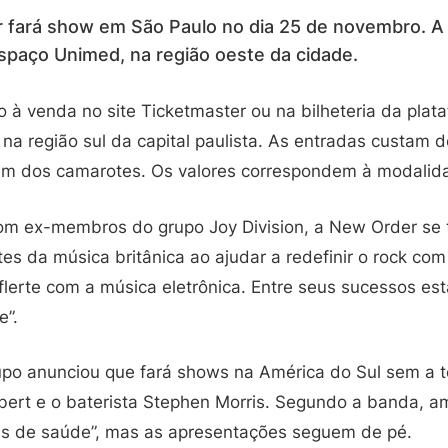
fará show em São Paulo no dia 25 de novembro. A 
spaço Unimed, na região oeste da cidade.
o à venda no site Ticketmaster ou na bilheteria da plat
 na região sul da capital paulista. As entradas custam d
um dos camarotes. Os valores correspondem à modalidad
m ex-membros do grupo Joy Division, a New Order se
es da música britânica ao ajudar a redefinir o rock co
flerte com a música eletrônica. Entre seus sucessos es
e”.
po anunciou que fará shows na América do Sul sem a t
Gilbert e o baterista Stephen Morris. Segundo a banda, a
is de saúde”, mas as apresentações seguem de pé.