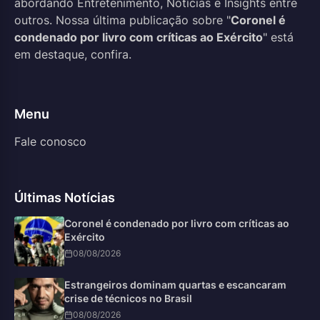
abordando Entretenimento, Notícias e Insights entre
outros. Nossa última publicação sobre "
Coronel é
condenado por livro com críticas ao Exército
" está
em destaque, confira.
Menu
Fale conosco
Últimas Notícias
Coronel é condenado por livro com críticas ao
Exército
08/08/2026
Estrangeiros dominam quartas e escancaram
crise de técnicos no Brasil
08/08/2026