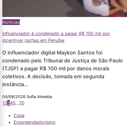
Notícias
Influenciador é condenado a pagar R$ 100 mil por
incentivar rachas em Peruíbe
O influenciador digital Maykon Santos foi
condenado pelo Tribunal de Justiça de São Paulo
(TJSP) a pagar R$ 100 mil por danos morais
coletivos. A decisão, tomada em segunda
instância…
04/08/2026
Sofia Almeida
1
2
3
4
5
...
70
Casa
Empreendedorismo